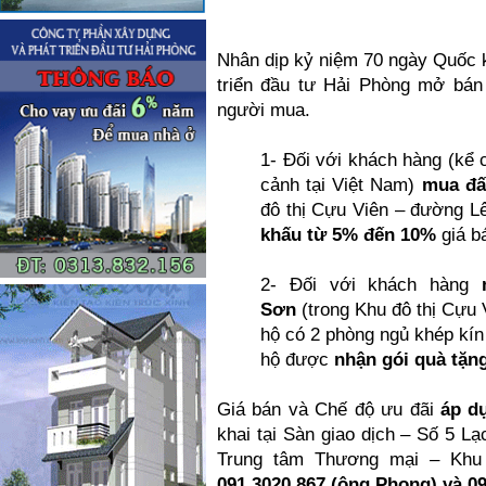
Nhân dịp kỷ niệm 70 ngày Quốc 
triển đầu tư Hải Phòng mở bán 
người mua.
1- Đối với khách hàng (kể 
cảnh tại Việt Nam)
mua đấ
đô thị Cựu Viên – đường 
khấu từ 5% đến 10%
giá bá
2- Đối với khách hàng
Sơn
(trong Khu đô thị Cựu 
hộ có 2 phòng ngủ khép kín 
hộ được
nhận gói quà tặn
Giá bán và Chế độ ưu đãi
áp d
khai tại Sàn giao dịch – Số 5 L
Trung tâm Thương mại – Khu
091.3020.867 (ông Phong) và 09