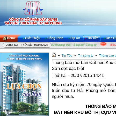
Home
•
Giới Thiệu
•
Công Trình
•
Dự Án
•
Tin Tức
•
Giao D
c thi "Sáng tác Khẩu hiệu thương mại - Slogan" Công ty
Album ảnh "Ch
20:57 ICT Thứ Sáu, 07/08/2026
»
»
»
Tin Tức
Tin công ty
Thông cáo b
Thông báo mở bán Đất nền Khu đ
Sơn đợt đặc biệt
Thứ hai - 20/07/2015 14:41
Nhân dịp kỷ niệm 70 ngày Quốc 
triển đầu tư Hải Phòng mở bán 
người mua.
THÔNG BÁO M
ĐẤT NỀN KHU ĐÔ THỊ CỰU 