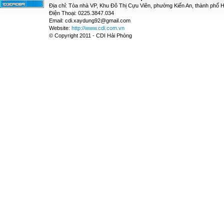
Địa chỉ: Tòa nhà VP, Khu Đô Thị Cựu Viên, phường Kiến An, thành phố 
Điện Thoại: 0225.3847.034
Email: cdi.xaydung92@gmail.com
Website:
http://www.cdi.com.vn
© Copyright 2011 - CDI Hải Phòng