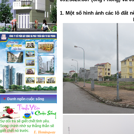
1. Một số hình ảnh các lô đất 
Danh ngôn cuộc sống
Sự dối trá sẽ giết chết tình yêu.
Song chính nhờ sự thẳng thắn sẽ
giết chết nó trước.
E. Hemingway