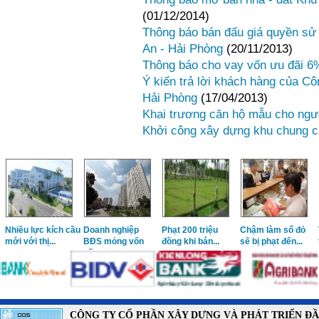
(01/12/2014)
Thông báo bán đấu giá quyền sử d
An - Hải Phòng
(20/11/2013)
Thông báo cho vay vốn ưu đãi 
Ý kiến trả lời khách hàng của Cô
Hải Phòng
(17/04/2013)
Khai trương căn hộ mẫu cho ngư
Khởi công xây dựng khu chung 
“Nóng” nhà ở xã
Luật Kinh doanh
Đề xuất mở rộng
Bất động sản, tín
hội cho thuê
BĐS sửa đổi sẽ...
đối tượng được...
hiệu phục...
CÔNG TY CỔ PHẦN XÂY DỰNG VÀ PHÁT TRIỂN Đ