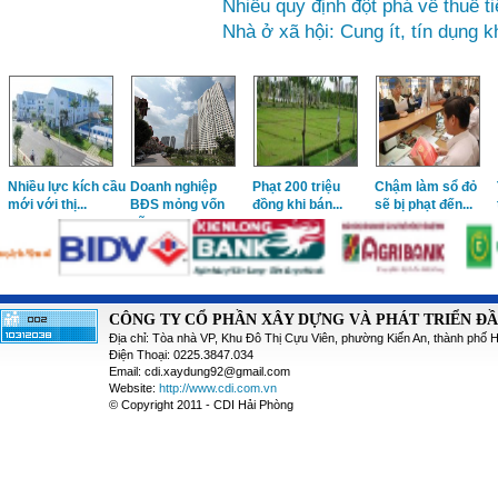
Nhiều quy định đột phá về thuế 
Nhà ở xã hội: Cung ít, tín dụng 
Nhiều lực kích cầu
Doanh nghiệp
Phạt 200 triệu
Chậm làm sổ đỏ
mới với thị...
BĐS mỏng vốn
đồng khi bán...
sẽ bị phạt đến...
sẽ...
CÔNG TY CỔ PHẦN XÂY DỰNG VÀ PHÁT TRIỂN Đ
Địa chỉ: Tòa nhà VP, Khu Đô Thị Cựu Viên, phường Kiến An, thành phố 
Điện Thoại: 0225.3847.034
Email: cdi.xaydung92@gmail.com
Website:
http://www.cdi.com.vn
© Copyright 2011 - CDI Hải Phòng