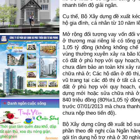
nhanh tiến độ giải ngân.
Cụ thể, Bộ Xây dựng đề xuất kéo 
hộ gia đình, cá nhân từ 10 năm l
Mở rộng đối tượng vay vốn đối vớ
ở thương mại riêng lẻ có tổng g
1,05 tỷ đồng (không khống chế 
vùng thường xuyên xảy ra bão lũ
có đất ở phù hợp với quy hoạch
chưa đảm bảo an toàn khi xảy r
chữa nhà ở; Các hộ dân ở đô thị
vũ trang tại các đô thị ở tất cả
đất ở phù hợp với quy hoạch,
dựng mới hoặc sửa chữa nhà ở,
840 triệu đồng (80%x1,05 tỷ đồn
Danh ngôn cuộc sống
trước 07/01/2013 mà chưa thanh 
chưa nộp theo tiến độ).
Bộ Xây dựng cũng đề xuất bổ su
Thời gian làm quên đau khổ, dập
phần theo đề nghị của Ngân hà
tắt oán thù, xoa dịu nóng giận,
ghét ghen
gói tín dụng hỗ trợ nhà ở 30 ngh
Avcenne