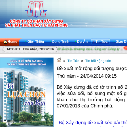
Home
•
Giới Thiệu
•
Công Trình
•
Dự Án
•
Tin Tức
•
Giao D
Công ty
Cuộc thi "Sáng tác Khẩu hiệu thương mại - Slogan" Công ty
14:36 ICT Chủ nhật, 09/08/2026
»
»
Tin Tức
Tin bất động sản
Đề xuất mở rộng đối tượng được 
Thứ năm - 24/04/2014 09:15
Bộ Xây dựng đã có tờ trình số 
việc sửa đổi, bổ sung một số g
khăn cho thị trường bất động
07/01/2013 của Chính phủ.
Bộ Xây dựng đề xuất kéo dài thờ