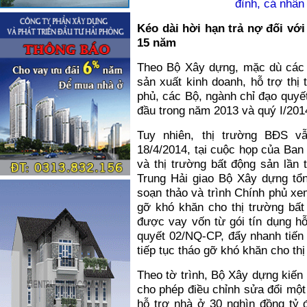
đình, cá nhân
Kéo dài hời hạn trả nợ đối với
15 năm
Theo Bộ Xây dựng, mặc dù các 
sản xuất kinh doanh, hỗ trợ thị
phủ, các Bộ, ngành chỉ đạo quyết
đầu trong năm 2013 và quý I/201
Tuy nhiên, thị trường BĐS v
18/4/2014, tại cuộc họp của Ban
và thị trường bất động sản lần
Trung Hải giao Bộ Xây dựng tổn
soạn thảo và trình Chính phủ xe
gỡ khó khăn cho thị trường bất
được vay vốn từ gói tín dụng hỗ
quyết 02/NQ-CP, đẩy nhanh tiến 
tiếp tục tháo gỡ khó khăn cho th
Theo tờ trình, Bộ Xây dựng kiến
cho phép điều chỉnh sửa đổi một 
hỗ trợ nhà ở 30 nghìn đồng tỷ 