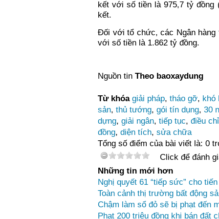
kết với số tiền là 975,7 tỷ đồn
kết.
Đối với tổ chức, các Ngân hàng
với số tiền là 1.862 tỷ đồng.
Nguồn tin
Theo baoxaydung
Từ khóa
giải pháp
,
tháo gỡ
,
khó 
sản
,
thủ tướng
,
gói tín dụng
,
30 
dựng
,
giải ngân
,
tiếp tục
,
điều ch
đồng
,
diện tích
,
sửa chữa
Tổng số điểm của bài viết là: 0 t
Click để đánh gi
Những tin mới hơn
Nghị quyết 61 “tiếp sức” cho tiến
Toàn cảnh thị trường bất động sả
Chậm làm sổ đỏ sẽ bị phạt đến 
Phạt 200 triệu đồng khi bán đất 