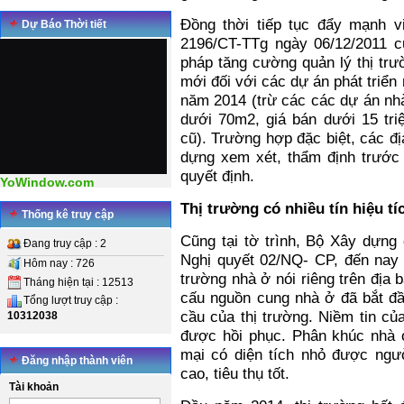
Đồng thời tiếp tục đẩy mạnh vi
Dự Báo Thời tiết
2196/CT-TTg ngày 06/12/2011 c
pháp tăng cường quản lý thị trư
mới đối với các dự án phát triể
năm 2014 (trừ các các dự án nhà
dưới 70m2, giá bán dưới 15 tri
cũ). Trường hợp đặc biệt, các đ
dựng xem xét, thẩm định trước 
quyết định.
YoWindow.com
Thị trường có nhiều tín hiệu tí
Thống kê truy cập
Cũng tại tờ trình, Bộ Xây dựng 
Đang truy cập : 2
Nghị quyết 02/NQ- CP, đến nay t
Hôm nay : 726
trường nhà ở nói riêng trên địa
Tháng hiện tại : 12513
cấu nguồn cung nhà ở đã bắt đầ
Tổng lượt truy cập :
cầu của thị trường. Niềm tin củ
10312038
được hồi phục. Phân khúc nhà 
mại có diện tích nhỏ được ngư
Đăng nhập thành viên
cao, tiêu thụ tốt.
Tài khoản