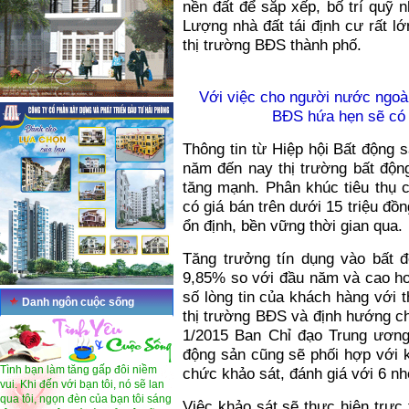
nền đất để sắp xếp, bố trí quỹ n
Lượng nhà đất tái định cư rất l
thị trường BĐS thành phố.
Với việc cho người nước ngoài
BĐS hứa hẹn sẽ có 
Thông tin từ Hiệp hội Bất động 
năm đến nay thị trường bất động
tăng mạnh. Phân khúc tiêu thụ
có giá bán trên dưới 15 triệu đồn
ổn định, bền vững thời gian qua.
Tăng trưởng tín dụng vào bất 
9,85% so với đầu năm và cao hơ
số lòng tin của khách hàng với 
Danh ngôn cuộc sống
thị trường BĐS và định hướng ch
1/2015 Ban Chỉ đạo Trung ương
động sản cũng sẽ phối hợp với 
Tình bạn làm tăng gấp đôi niềm
chức khảo sát, đánh giá với 6 
vui. Khi đến với bạn tôi, nó sẽ lan
qua tôi, ngọn đèn của bạn tôi sáng
Việc khảo sát sẽ thực hiện trực 