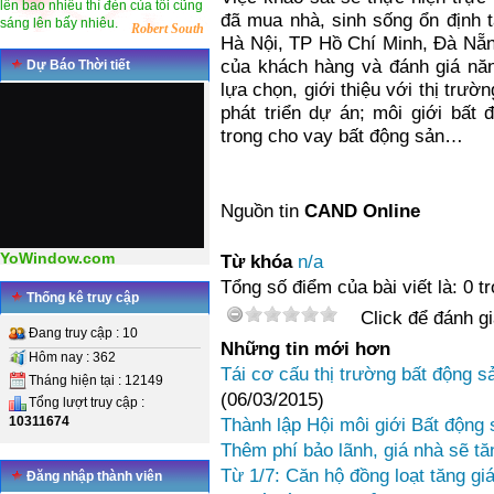
lên bao nhiêu thì đèn của tôi cũng
đã mua nhà, sinh sống ổn định t
sáng lên bấy nhiêu.
Robert South
Hà Nội, TP Hồ Chí Minh, Đà Nẵn
của khách hàng và đánh giá năn
Dự Báo Thời tiết
lựa chọn, giới thiệu với thị trư
phát triển dự án; môi giới bất
trong cho vay bất động sản…
Nguồn tin
CAND Online
YoWindow.com
Từ khóa
n/a
Tổng số điểm của bài viết là: 0 t
Thống kê truy cập
Click để đánh gi
Đang truy cập : 10
Những tin mới hơn
Hôm nay : 362
Tái cơ cấu thị trường bất động 
Tháng hiện tại : 12149
(06/03/2015)
Tổng lượt truy cập :
10311674
Thành lập Hội môi giới Bất động
Thêm phí bảo lãnh, giá nhà sẽ tă
Từ 1/7: Căn hộ đồng loạt tăng gi
Đăng nhập thành viên