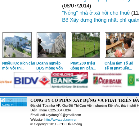
(08/07/2014)
“Nóng” nhà ở xã hội cho thuê
(11
Bộ Xây dựng thống nhất phí quả
Nhiều lực kích cầu
Doanh nghiệp
Phạt 200 triệu
Chậm làm sổ đỏ
mới với thị...
BĐS mỏng vốn
đồng khi bán...
sẽ bị phạt đến...
sẽ...
CÔNG TY CỔ PHẦN XÂY DỰNG VÀ PHÁT TRIỂN Đ
Địa chỉ: Tòa nhà VP, Khu Đô Thị Cựu Viên, phường Kiến An, thành phố 
Điện Thoại: 0225.3847.034
Email: cdi.xaydung92@gmail.com
Website:
http://www.cdi.com.vn
© Copyright 2011 - CDI Hải Phòng