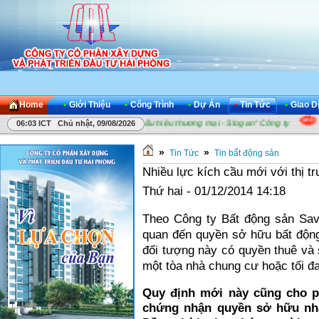
Home
•
Giới Thiệu
•
Công Trình
•
Dự Án
•
Tin Tức
•
Giao D
ng ty
Cuộc thi "Sáng tác Khẩu hiệu thương mại - Slogan" Công ty
A
06:03 ICT Chủ nhật, 09/08/2026
»
»
Tin Tức
Tin bất động sản
Nhiều lực kích cầu mới với thị t
Thứ hai - 01/12/2014 14:18
Theo Công ty Bất động sản Savil
quan đến quyền sở hữu bất độn
đối tượng này có quyền thuê và 
một tòa nhà chung cư hoặc tối đa 
Quy định mới này cũng cho p
chứng nhận quyền sở hữu nhà