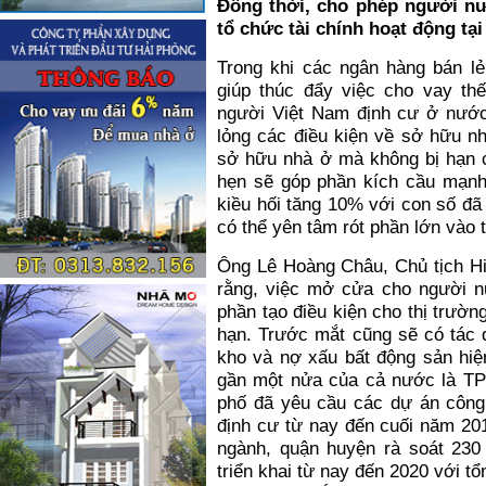
Đồng thời, cho phép người n
tổ chức tài chính hoạt động tại
Trong khi các ngân hàng bán l
giúp thúc đẩy việc cho vay th
người Việt Nam định cư ở nước
lỏng các điều kiện về sở hữu nh
sở hữu nhà ở mà không bị hạn c
hẹn sẽ góp phần kích cầu mạnh 
kiều hối tăng 10% với con số đã
có thể yên tâm rót phần lớn vào 
Ông Lê Hoàng Châu, Chủ tịch Hi
rằng, việc mở cửa cho người n
phần tạo điều kiện cho thị trường
hạn. Trước mắt cũng sẽ có tác d
kho và nợ xấu bất động sản hiện
gần một nửa của cả nước là TP
phố đã yêu cầu các dự án công 
định cư từ nay đến cuối năm 20
ngành, quận huyện rà soát 230
triển khai từ nay đến 2020 với tổ