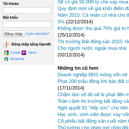
Sẽ có gói 50.000 tỷ cho vay mu
Tài khoản
Quy định mới về giá khởi điểm đ
Năm 2015: Cá nhân có nhà cho th
Mật khẩu
5%
(22/12/2014)
Không được thu quá 70% giá trị 
Quên mật khẩu?
(25/12/2014)
Thị trường Bất động sản 2015: Hế
Đăng nhập bằng OpenID
Cho người nước ngoài mua nhà: 
Google
Yahoo
(02/12/2014)
Myopenid
Những tin cũ hơn
Doanh nghiệp BĐS mỏng vốn sẽ 
Phạt 200 triệu đồng khi bán đất 
(17/11/2014)
Chậm làm sổ đỏ sẽ bị phạt đến 
Toàn cảnh thị trường bất động sả
Nghị quyết 61 “tiếp sức” cho tiến
Học sinh, sinh viên được vay vố
Cổ phiếu bất động sản cuối năm 
Thủ tướng cho phép mở rộng đối 