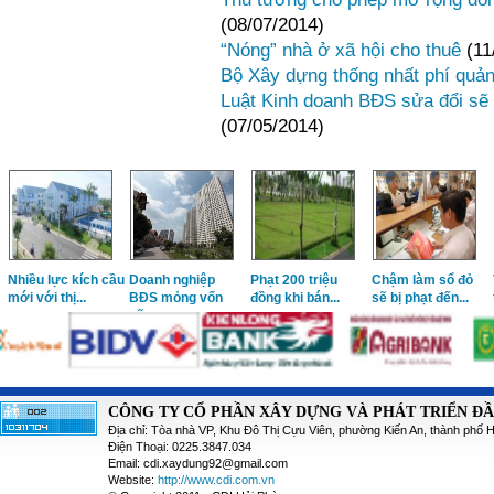
(08/07/2014)
“Nóng” nhà ở xã hội cho thuê
(11
Bộ Xây dựng thống nhất phí quả
Luật Kinh doanh BĐS sửa đổi sẽ t
(07/05/2014)
Nhiều lực kích cầu
Doanh nghiệp
Phạt 200 triệu
Chậm làm sổ đỏ
mới với thị...
BĐS mỏng vốn
đồng khi bán...
sẽ bị phạt đến...
sẽ...
CÔNG TY CỔ PHẦN XÂY DỰNG VÀ PHÁT TRIỂN Đ
Địa chỉ: Tòa nhà VP, Khu Đô Thị Cựu Viên, phường Kiến An, thành phố 
Điện Thoại: 0225.3847.034
Email: cdi.xaydung92@gmail.com
Website:
http://www.cdi.com.vn