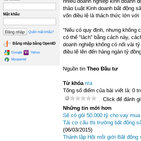
nhiều doanh nghiệp kinh doanh đị
thảo Luật Kinh doanh bất động s
Mật khẩu
vốn điều lệ là thách thức lớn vớ
“Nếu có quy định, nhưng không có
Quên mật khẩu?
có thể “lách” bằng cách này, các
Đăng nhập bằng OpenID
doanh nghiệp không có nổi vài t
điều lệ lên đến hàng ngàn tỷ đồn
Google
Yahoo
Myopenid
Nguồn tin
Theo Đầu tư
Từ khóa
n/a
Tổng số điểm của bài viết là: 0 t
Click để đánh gi
Những tin mới hơn
Sẽ có gói 50.000 tỷ cho vay mu
Tái cơ cấu thị trường bất động 
(06/03/2015)
Thành lập Hội môi giới Bất động