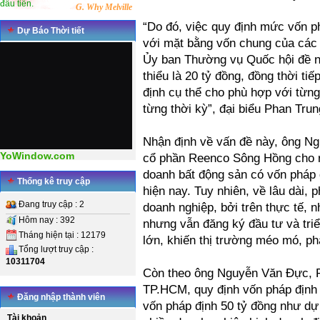
đầu tiên.
G. Why Melville
“Do đó, việc quy định mức vốn ph
Dự Báo Thời tiết
với mặt bằng vốn chung của các 
Ủy ban Thường vụ Quốc hội đề ng
thiểu là 20 tỷ đồng, đồng thời tiế
định cụ thể cho phù hợp với từng
từng thời kỳ”, đại biểu Phan Trung
Nhận định về vấn đề này, ông N
YoWindow.com
cổ phần Reenco Sông Hồng cho rằ
doanh bất động sản có vốn pháp đ
Thống kê truy cập
hiện nay. Tuy nhiên, về lâu dài, 
Đang truy cập : 2
doanh nghiệp, bởi trên thực tế, n
Hôm nay : 392
nhưng vẫn đăng ký đầu tư và triể
Tháng hiện tại : 12179
lớn, khiến thị trường méo mó, ph
Tổng lượt truy cập :
10311704
Còn theo ông Nguyễn Văn Đực, Ph
TP.HCM, quy định vốn pháp định 
Đăng nhập thành viên
vốn pháp định 50 tỷ đồng như dự 
Tài khoản