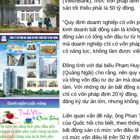
(VietinBank), mức vốn pháp định
sản tối thiểu phải là 50 tỷ đồng.
“Quy định doanh nghiệp có vốn p
kinh doanh bất động sản là không
động sản có tổng vốn đầu tư từ 
mà doanh nghiệp chỉ có vốn pháp
có năng lực, không làm được việc
Đồng tình với đại biểu Phạm Huy
(Quảng Ngãi) cho rằng, nên quy đ
và tổng vốn đầu tư dự án mà doa
làm. Với những dự án bất động 
chỉ có vốn pháp định 20 tỷ đồng,
đăng ký dự án lớn, nhưng không 
Danh ngôn cuộc sống
Liên quan vấn đề này, ông Phan 
của Quốc hội cho biết, theo thốn
Ta luôn tin rằng tình yêu đầu đời
bất động sản có mức vốn điều lệ
của ta là tình yêu cuối cùng và tình
yêu cuối cùng của ta là tình yêu
có mức vốn điều lệ trên 50 tỷ đồ