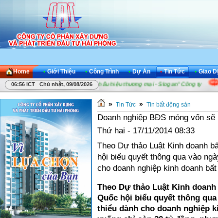
Home
•
Giới Thiệu
•
Công Trình
•
Dự Án
•
Tin Tức
•
Giao D
ông ty
Cuộc thi "Sáng tác Khẩu hiệu thương mại - Slogan" Công ty
A
06:56 ICT Chủ nhật, 09/08/2026
»
»
Tin Tức
Tin bất động sản
Doanh nghiệp BĐS mỏng vốn sẽ 
Thứ hai - 17/11/2014 08:33
Theo Dự thảo Luật Kinh doanh bấ
hội biểu quyết thông qua vào ngày
cho doanh nghiệp kinh doanh bất
Theo Dự thảo Luật Kinh doanh 
Quốc hội biểu quyết thông qua 
thiểu dành cho doanh nghiệp k