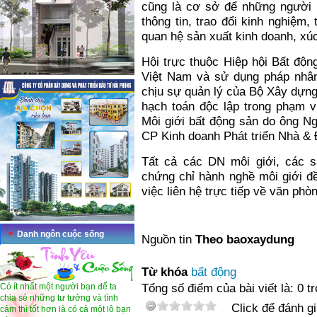
cũng là cơ sở để những người l
thông tin, trao đổi kinh nghiệm
quan hệ sản xuất kinh doanh, xúc
Hội trực thuộc Hiệp hội Bất độn
Việt Nam và sử dụng pháp nhân
chịu sự quản lý của Bộ Xây dựng.
hạch toán độc lập trong phạm v
Môi giới bất động sản do ông N
CP Kinh doanh Phát triển Nhà & 
Tất cả các DN môi giới, các 
chứng chỉ hành nghề môi giới đề
việc liên hệ trực tiếp về văn ph
Danh ngôn cuộc sống
Nguồn tin
Theo baoxaydung
Từ khóa
bất động
Có ít nhất một người bạn để ta
Tổng số điểm của bài viết là: 0 t
chia sẻ những tư tưởng và tình
Click để đánh gi
cảm thì tốt hơn là có cả một lô bạn