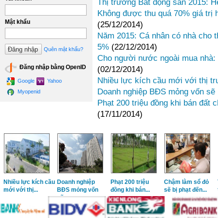
Thị trường Bất động sản 2015: Hế
Không được thu quá 70% giá trị 
Mật khẩu
(25/12/2014)
Năm 2015: Cá nhân có nhà cho th
5%
(22/12/2014)
Quên mật khẩu?
Cho người nước ngoài mua nhà: 
Đăng nhập bằng OpenID
(02/12/2014)
Nhiều lực kích cầu mới với thị t
Google
Yahoo
Doanh nghiệp BĐS mỏng vốn sẽ 
Myopenid
Phạt 200 triệu đồng khi bán đất 
(17/11/2014)
Nhiều lực kích cầu
Doanh nghiệp
Phạt 200 triệu
Chậm làm sổ đỏ
mới với thị...
BĐS mỏng vốn
đồng khi bán...
sẽ bị phạt đến...
sẽ...