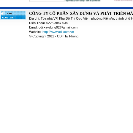
CÔNG TY CỔ PHẦN XÂY DỰNG VÀ PHÁT TRIỂN Đ
Địa chỉ: Tòa nhà VP, Khu Đô Thị Cựu Viên, phường Kiến An, thành phố 
Điện Thoại: 0225.3847.034
Email: cdi.xaydung92@gmail.com
Website:
http://www.cdi.com.vn
© Copyright 2011 - CDI Hải Phòng