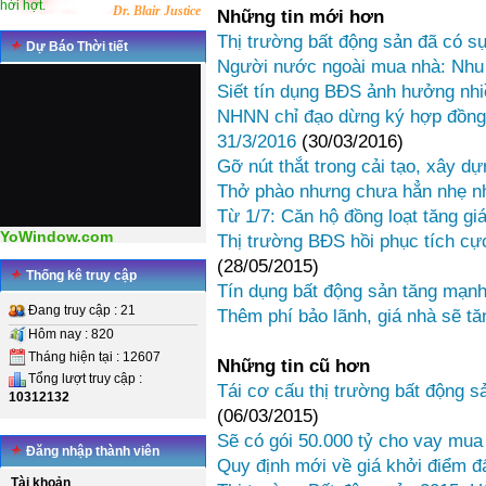
hời hợt.
Dr. Blair Justice
Những tin mới hơn
Thị trường bất động sản đã có s
Dự Báo Thời tiết
Người nước ngoài mua nhà: Nhu
Siết tín dụng BĐS ảnh hưởng nhi
NHNN chỉ đạo dừng ký hợp đồng t
31/3/2016
(30/03/2016)
Gỡ nút thắt trong cải tạo, xây dự
Thở phào nhưng chưa hẳn nhẹ 
Từ 1/7: Căn hộ đồng loạt tăng gi
YoWindow.com
Thị trường BĐS hồi phục tích cự
(28/05/2015)
Thống kê truy cập
Tín dụng bất động sản tăng mạn
Đang truy cập : 21
Thêm phí bảo lãnh, giá nhà sẽ tă
Hôm nay : 820
Tháng hiện tại : 12607
Những tin cũ hơn
Tổng lượt truy cập :
Tái cơ cấu thị trường bất động 
10312132
(06/03/2015)
Sẽ có gói 50.000 tỷ cho vay mu
Đăng nhập thành viên
Quy định mới về giá khởi điểm đ
Tài khoản