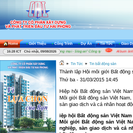
Home
•
Giới Thiệu
•
Công Trình
•
Dự Án
•
Tin Tức
•
Giao D
Cuộc thi "Sáng tác Khẩu hiệu thương mại - Slogan" Công ty
Album ảnh "
16:28 ICT Chủ nhật, 09/08/2026
»
»
Tin Tức
Tin bất động sản
Thành lập Hội môi giới Bất động 
Thứ ba - 31/03/2015 14:45
Hiệp hội Bất động sản Việt Na
Môi giới Bất động sản Việt Nam, 
sàn giao dịch và cá nhân hoạt độ
iệp hội Bất động sản Việt Nam
Môi giới Bất động sản Việt N
nghiệp, sàn giao dịch và cá n