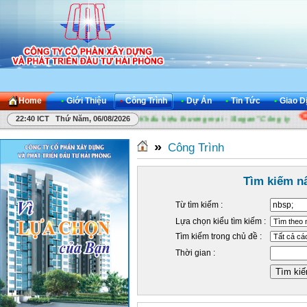
Home
•
Giới Thiệu
•
Công Trình
•
Dự Án
•
Tin Tức
•
Giao D
Công ty
Cuộc thi "Sáng tác Khẩu hiệu thương mại - Slogan" Công ty
22:40 ICT Thứ Năm, 06/08/2026
»
Công Trình
Tìm kiếm n
Từ tìm kiếm :
Lựa chọn kiểu tìm kiếm :
Tìm kiếm trong chủ đề :
Thời gian :