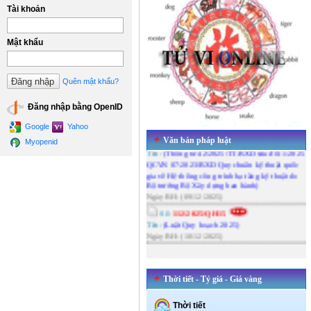
Số:
60/2025/TT-BXD
Tài khoản
Tên:
(sửa đổi Thông tư 11/2021/TT-BXD hướng
dẫn nội dung xác định và quản lý chi phí đầu tư
xây dựng; Thông tư 12/2021/TT-BXD về định
Mật khẩu
mức xây dựng; Thông tư 13/2021/TT-BXD
hướng dẫn phương pháp xác định các chỉ tiêu
kinh tế kỹ thuật và đo bóc khối lượng công trình
Quên mật khẩu?
và Thông tư 14/2021/TT-BXD hướng dẫn xác
định chi phí bảo trì công trình xây dựng do Bộ
Đăng nhập bằng OpenID
trưởng Bộ Xây dựng ban hành)
Ngày BH: (30/12/2025)
Google
Yahoo
Số:
42/2025/TT-BXD
Văn bản pháp luật
Myopenid
Tên:
(Thông tư 42/2025/TT-BXD sửa đổi 1:2025
QCVN 07:2023/BXD Quy chuẩn kỹ thuật quốc
gia về Hệ thống công trình hạ tầng kỹ thuật do
Bộ trưởng Bộ Xây dựng ban hành)
Ngày BH: (09/12/2025)
Số:
112/2025/QH15
Tên:
(Luật Quy hoạch 2025)
Ngày BH: (10/12/2025)
Thời tiết - Tỷ giá - Giá vàng