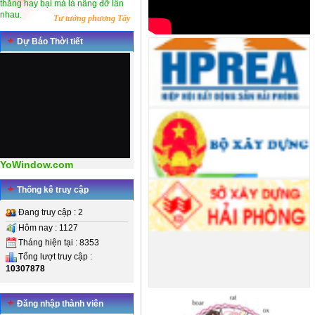
thắng hay bại mà là nâng đỡ lẫn
nhau.
Tư tưởng phương Tây
Dự Báo Thời tiết
YoWindow.com
Thống kê truy cập
Đang truy cập : 2
Hôm nay : 1127
Tháng hiện tại : 8353
Tổng lượt truy cập :
10307878
Đăng nhập thành viên