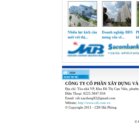
ăm 2015: Cá nhân
Cho người nước
Nhiều lực kích cầu
Doanh nghiệp BĐS
P
 nhà...
ngoài mua...
mới với thị...
mỏng vốn sẽ...
kh
CÔNG TY CỔ PHẦN XÂY DỰNG VÀ
Địa chỉ: Tòa nhà VP, Khu Đô Thị Cựu Viên, phườn
Điện Thoại: 0225.3847.034
Email: cdi.xaydung92@gmail.com
Website:
http://www.cdi.com.vn
© Copyright 2011 - CDI Hải Phòng
© 