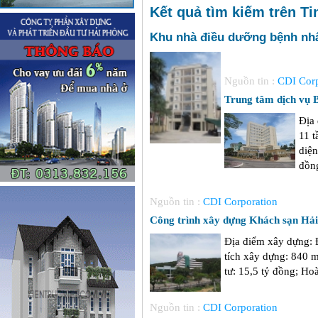
Kết quả tìm kiếm trên Ti
Khu nhà điều dưỡng bệnh nh
Nguồn tin :
CDI Corp
Trung tâm dịch vụ 
Địa
11 t
diện
đồng
Nguồn tin :
CDI Corporation
Công trình xây dựng Khách sạn Hả
Địa điểm xây dựng: 
tích xây dựng: 840 
tư: 15,5 tỷ đồng; Ho
Nguồn tin :
CDI Corporation